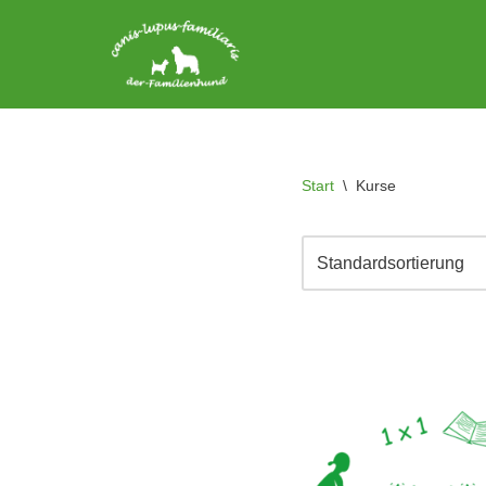
Zum
Inhalt
springen
Start
\
Kurse